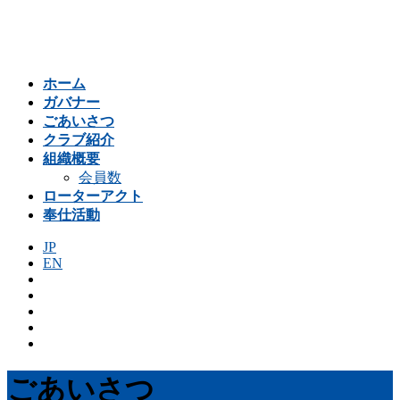
コ
ナ
ン
ビ
テ
ゲ
ン
ー
ホーム
ツ
シ
ガバナー
へ
ョ
ごあいさつ
ス
ン
クラブ紹介
キ
に
組織概要
ッ
移
会員数
プ
動
ローターアクト
奉仕活動
JP
EN
ごあいさつ