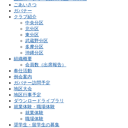
ごあいさつ
ガバナー
クラブ紹介
中央分区
北分区
東分区
武蔵野分区
多摩分区
沖縄分区
組織概要
会員数（出席報告）
奉仕活動
例会案内
ガバナー訪問予定
地区大会
地区行事予定
ダウンロードライブラリ
就業体験・職場体験
就業体験
職場体験
奨学生・留学生の募集