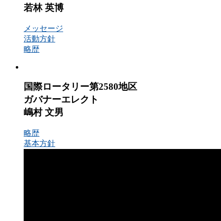
若林 英博
メッセージ
活動方針
略歴
国際ロータリー第2580地区
ガバナーエレクト
嶋村 文男
略歴
基本方針