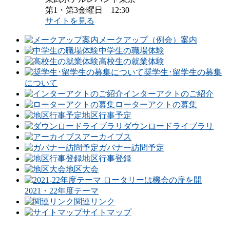
第1・第3金曜日 12:30
サイトを見る
メークアップ（例会）案内
中学生の職場体験
高校生の就業体験
奨学生･留学生の募集
について
インターアクトのご紹介
ローターアクトの募集
地区行事予定
ダウンロードライブラリ
アーカイブス
ガバナー訪問予定
地区行事登録
地区大会
2021・22年度テーマ
関連リンク
サイトマップ