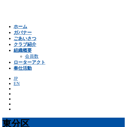
コ
ナ
ン
ビ
テ
ゲ
ン
ー
ホーム
ツ
シ
ガバナー
へ
ョ
ごあいさつ
ス
ン
クラブ紹介
キ
に
組織概要
ッ
移
会員数
プ
動
ローターアクト
奉仕活動
JP
EN
東分区