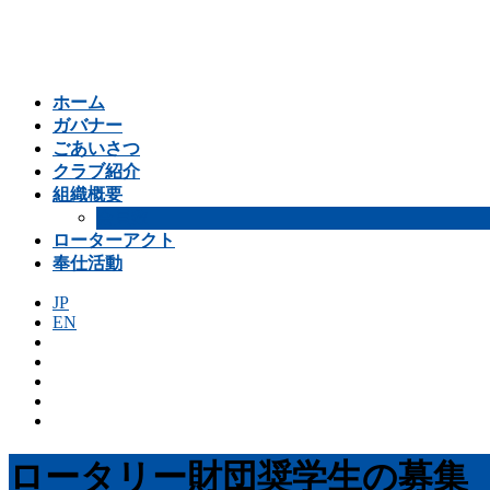
コ
ナ
ン
ビ
テ
ゲ
ン
ー
ホーム
ツ
シ
ガバナー
へ
ョ
ごあいさつ
ス
ン
クラブ紹介
キ
に
組織概要
ッ
移
会員数
プ
動
ローターアクト
奉仕活動
JP
EN
ロータリー財団奨学生の募集