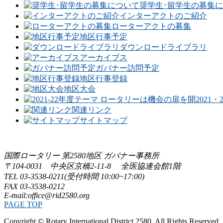
奨学生･留学生の募集
インターアクトのご紹介
ローターアクトの募集
地区行事予定
ダウンロードライブラリ
アーカイブス
ガバナー訪問予定
地区行事登録
地区大会
2021
関連リンク
サイトマップ
国際ロータリー 第2580地区 ガバナー事務所
〒104-0031 中央区京橋2-11-8 全医協連会館1階
TEL 03-3538-0211(受付時間 10:00~17:00)
FAX 03-3538-0212
E-mail:office@rid2580.org
PAGE TOP
Copyright © Rotary International District 2580. All Rights Reserved.