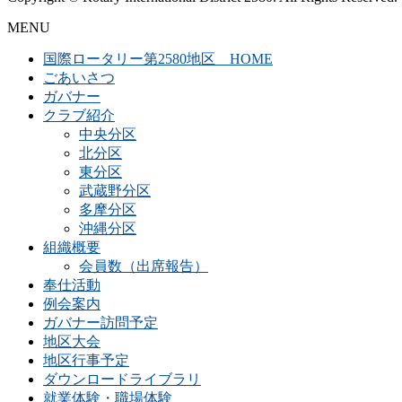
MENU
国際ロータリー第2580地区 HOME
ごあいさつ
ガバナー
クラブ紹介
中央分区
北分区
東分区
武蔵野分区
多摩分区
沖縄分区
組織概要
会員数（出席報告）
奉仕活動
例会案内
ガバナー訪問予定
地区大会
地区行事予定
ダウンロードライブラリ
就業体験・職場体験