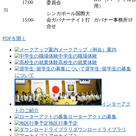
17:00
委員会
用）
31
シンガポール国際大
15:00-
会ガバナーナイト打
ガバナー事務所1F
合せ
PDFを開く
メークアップ（例会）案内
中学生の職場体験
高校生の就業体験
奨学生･留学生の募集
について
インターアク
トのご紹介
ローターアクトの募集
地区行事予定
ダウンロードライブラリ
アーカイブス