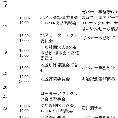
15
16
ガバナー事務所B1
地区大会準備委員会
東京スクエアガー
15:00-
17:00
／17:30-決起懇親会
B1Fナンクルナイ
17
ばいやんせー京橋
地区ローターアクト
15:30-
ガバナー事務所1F
17:00
委員会
一般社団法人Rの友
12:00-
18
事務所 理事会・常任
15:00
委員会
地区研修協議会打合
ガバナー事務所1F
15:00-
せ
19
17:00-
地区諮問委員会
明治記念館1F鶴亀
20:00
20
ローターアクトクラ
21
ブ会長幹事会
次年度地区連絡会／
15:00-
石川酒造㈱
22
17:00
17:00-19:00懇親会
14:30-
地区会計処理
ガバナー事務所1F