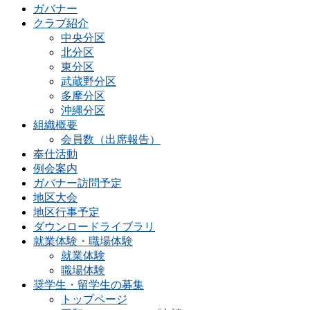
ガバナー
クラブ紹介
中央分区
北分区
東分区
武蔵野分区
多摩分区
沖縄分区
組織概要
会員数（出席報告）
奉仕活動
例会案内
ガバナー訪問予定
地区大会
地区行事予定
ダウンロードライブラリ
就業体験・職場体験
就業体験
職場体験
奨学生・留学生の募集
トップページ