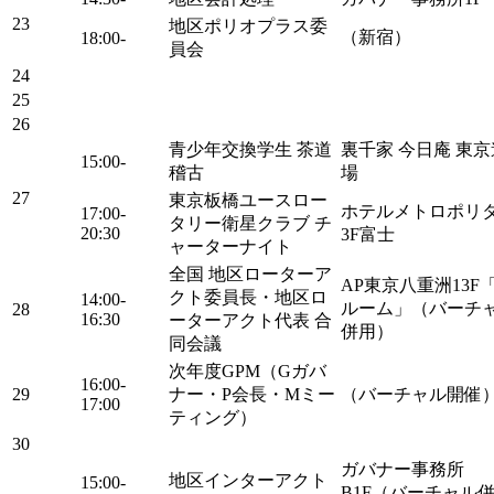
23
地区ポリオプラス委
（新宿）
18:00-
員会
24
25
26
青少年交換学生 茶道
裏千家 今日庵 東京
15:00-
稽古
場
27
東京板橋ユースロー
ホテルメトロポリ
17:00-
タリー衛星クラブ チ
20:30
3F富士
ャーターナイト
全国 地区ローターア
AP東京八重洲13F
クト委員長・地区ロ
14:00-
ルーム」（バーチ
28
16:30
ーターアクト代表 合
併用）
同会議
次年度GPM（Gガバ
16:00-
29
ナー・P会長・Mミー
（バーチャル開催
17:00
ティング）
30
ガバナー事務所
地区インターアクト
15:00-
B1F（バーチャル