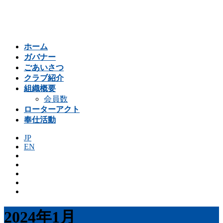
コ
ナ
ン
ビ
テ
ゲ
ン
ー
ホーム
ツ
シ
ガバナー
へ
ョ
ごあいさつ
ス
ン
クラブ紹介
キ
に
組織概要
ッ
移
会員数
プ
動
ローターアクト
奉仕活動
JP
EN
2024年1月