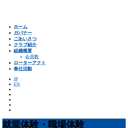
コ
ナ
ン
ビ
テ
ゲ
ン
ー
ホーム
ツ
シ
ガバナー
へ
ョ
ごあいさつ
ス
ン
クラブ紹介
キ
に
組織概要
ッ
移
会員数
プ
動
ローターアクト
奉仕活動
JP
EN
就業体験・職場体験