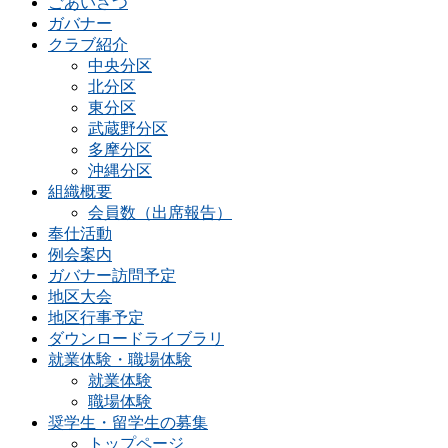
ごあいさつ
ガバナー
クラブ紹介
中央分区
北分区
東分区
武蔵野分区
多摩分区
沖縄分区
組織概要
会員数（出席報告）
奉仕活動
例会案内
ガバナー訪問予定
地区大会
地区行事予定
ダウンロードライブラリ
就業体験・職場体験
就業体験
職場体験
奨学生・留学生の募集
トップページ