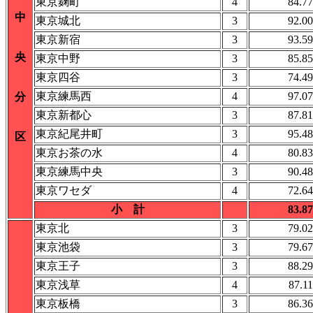
東京麹町
4
84.77
中
東京城北
3
92.00
東京新宿
3
93.59
央
東京中野
3
85.85
東京四谷
3
74.49
東京練馬西
4
97.07
分
東京新都心
3
87.81
東京紀尾井町
3
95.48
区
東京お茶の水
4
80.83
東京練馬中央
3
90.48
東京ワセダ
4
72.64
小 計
83.87
東京北
3
79.02
東京池袋
3
79.67
東京王子
3
88.29
東京浅草
4
87.11
東京板橋
3
86.36