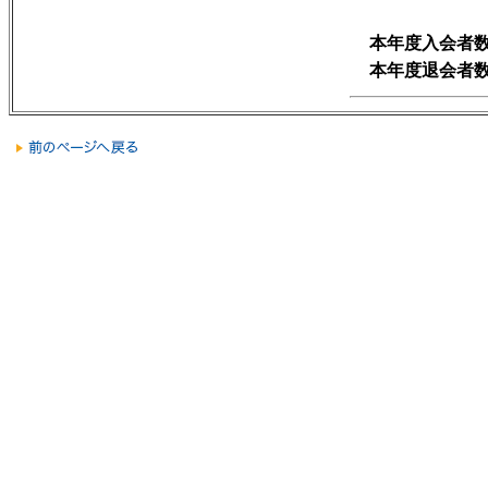
本年度入会者
本年度退会者